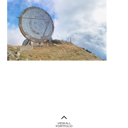
No reception
VIEW ALL
PORTFOLIO